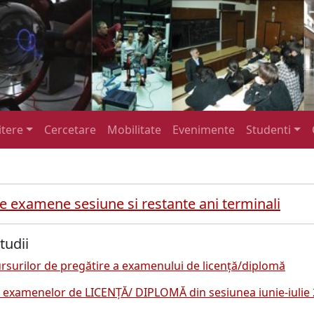
tere
Cercetare
Mobilitate
Evenimente
Studenti
 examene sesiune si restante ani terminali
tudii
surilor de pregătire a examenului de licență/diplomă
examenelor de LICENŢĂ/ DIPLOMĂ din sesiunea iunie-iulie