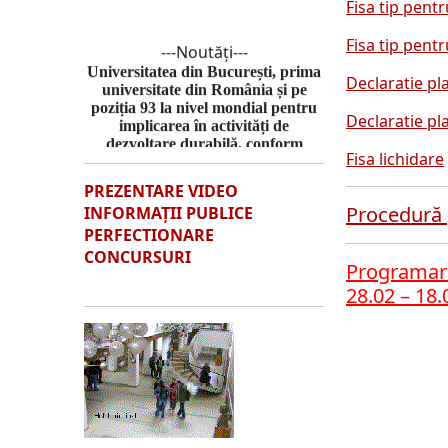
Fisa tip pent
Fisa tip pent
---Noutăţi---
Universitatea din București, prima
Declaratie pla
universitate din România și pe
poziția 93 la nivel mondial pentru
Declaratie pla
implicarea în activități de
dezvoltare durabilă, conform
Times Higher Education Impact
Fisa lichidare
Rankings 2025
PREZENTARE VIDEO
UB, pe locul 3 în lume la impactul
Procedură 
INFORMAŢII PUBLICE
și contribuția la obiectivul
PERFECTIONARE
„Egalitatea de gen”
CONCURSURI
Programare
Universitatea din București
este
28.02 – 18
prima universitate din România
și
pe locul 93 la nivel mondial conform
Times Higher Education Impact
Rankings 2025
, unul dintre cele mai
cunoscute clasamente din spațiul
academic internațional, care
evaluează universitățile
cu cea mai
mare implicare în activități
specifice dezvoltării durabile
.