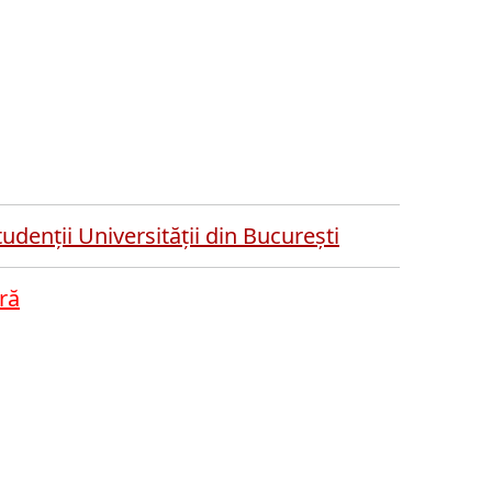
enții Universității din București
ră