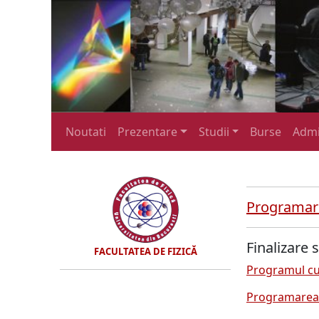
Noutati
Prezentare
Studii
Burse
Admi
Programare
Finalizare s
FACULTATEA DE FIZICĂ
Programul cur
Programarea 